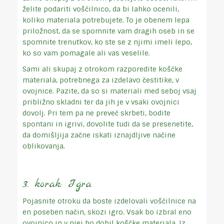
želite podariti voščilnico, da bi lahko ocenili,
koliko materiala potrebujete. To je obenem lepa
priložnost, da se spomnite vam dragih oseb in se
spomnite trenutkov, ko ste se z njimi imeli lepo,
ko so vam pomagale ali vas veselile.
Sami ali skupaj z otrokom razporedite koščke
materiala, potrebnega za izdelavo čestitike, v
ovojnice. Pazite, da so si materiali med seboj vsaj
približno skladni ter da jih je v vsaki ovojnici
dovolj. Pri tem pa ne preveč skrbeti, bodite
spontani in igrivi, dovolite tudi da se presenetite,
da domišljija začne iskati iznajdljive načine
oblikovanja.
3. korak: Igra
Pojasnite otroku da boste izdelovali voščilnice na
en poseben način, skozi igro. Vsak bo izbral eno
ovojnico in v njej bo dobil koščke materiala. Iz