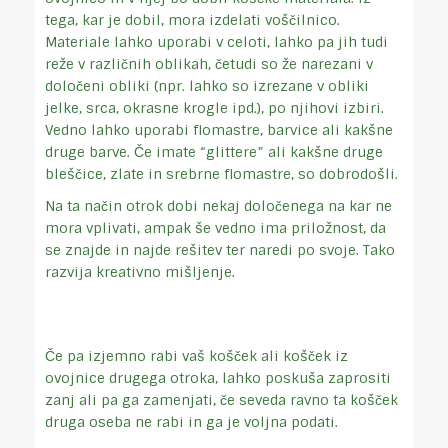
tega, kar je dobil, mora izdelati voščilnico.
Materiale lahko uporabi v celoti, lahko pa jih tudi
reže v različnih oblikah, četudi so že narezani v
določeni obliki (npr. lahko so izrezane v obliki
jelke, srca, okrasne krogle ipd.), po njihovi izbiri.
Vedno lahko uporabi flomastre, barvice ali kakšne
druge barve. Če imate “glittere” ali kakšne druge
bleščice, zlate in srebrne flomastre, so dobrodošli.
Na ta način otrok dobi nekaj določenega na kar ne
mora vplivati, ampak še vedno ima priložnost, da
se znajde in najde rešitev ter naredi po svoje. Tako
razvija kreativno mišljenje.
Če pa izjemno rabi vaš košček ali košček iz
ovojnice drugega otroka, lahko poskuša zaprositi
zanj ali pa ga zamenjati, če seveda ravno ta košček
druga oseba ne rabi in ga je voljna podati.