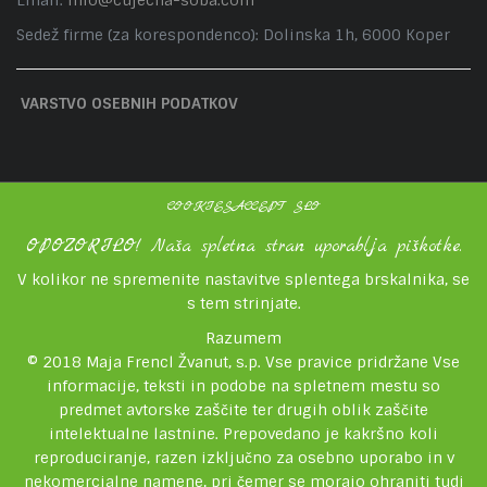
Email:
info@cujecna-soba.com
Sedež firme (za korespondenco): Dolinska 1h, 6000 Koper
VARSTVO OSEBNIH PODATKOV
COOKIESACCEPT SLO
OPOZORILO! Naša spletna stran uporablja piškotke.
V kolikor ne spremenite nastavitve splentega brskalnika, se
s tem strinjate.
Razumem
© 2018 Maja Frencl Žvanut, s.p. Vse pravice pridržane Vse
informacije, teksti in podobe na spletnem mestu so
predmet avtorske zaščite ter drugih oblik zaščite
intelektualne lastnine. Prepovedano je kakršno koli
reproduciranje, razen izključno za osebno uporabo in v
nekomercialne namene, pri čemer se morajo ohraniti tudi