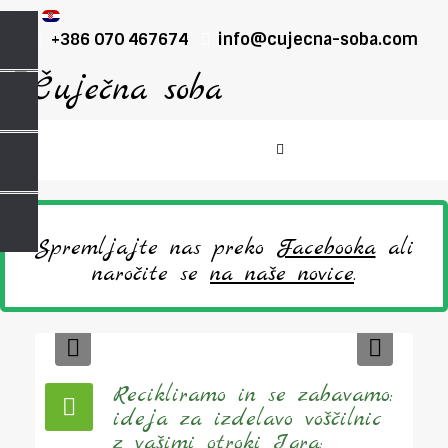
+386 070 467674
info@cujecna-soba.com
Spremljajte nas preko
Facebooka
ali
naročite se
na naše novice
.
Previous
Next
Recikliramo in se zabavamo:
ideja za izdelavo voščilnic
z vašimi otroki Igra: