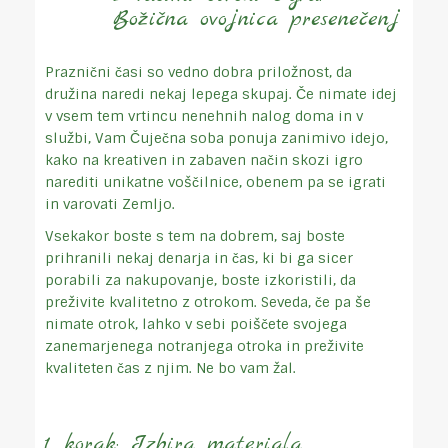
Božična ovojnica presenečenj
Praznični časi so vedno dobra priložnost, da
družina naredi nekaj lepega skupaj. Če nimate idej
v vsem tem vrtincu nenehnih nalog doma in v
službi, Vam Čuječna soba ponuja zanimivo idejo,
kako na kreativen in zabaven način skozi igro
narediti unikatne voščilnice, obenem pa se igrati
in varovati Zemljo.
Vsekakor boste s tem na dobrem, saj boste
prihranili nekaj denarja in čas, ki bi ga sicer
porabili za nakupovanje, boste izkoristili, da
preživite kvalitetno z otrokom. Seveda, če pa še
nimate otrok, lahko v sebi poiščete svojega
zanemarjenega notranjega otroka in preživite
kvaliteten čas z njim. Ne bo vam žal.
1. korak: Izbira materiala