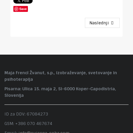
Save
Naslednji
Maja Frencl Žvanut, s.p., izobraževanje, svetovanje in
psihoterapija
Pisarna: Ulica 15. maja 2, SI-6000 Koper-Capodistria,
Slovenija
ID za DDV: 67084273
GSM: +386 070 467674