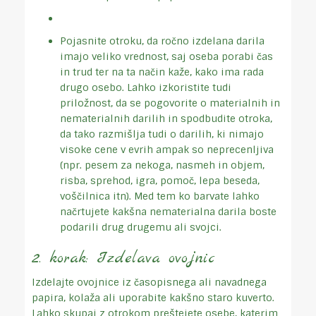
Pojasnite otroku, da ročno izdelana darila
imajo veliko vrednost, saj oseba porabi čas
in trud ter na ta način kaže, kako ima rada
drugo osebo. Lahko izkoristite tudi
priložnost, da se pogovorite o materialnih in
nematerialnih darilih in spodbudite otroka,
da tako razmišlja tudi o darilih, ki nimajo
visoke cene v evrih ampak so neprecenljiva
(npr. pesem za nekoga, nasmeh in objem,
risba, sprehod, igra, pomoč, lepa beseda,
voščilnica itn). Med tem ko barvate lahko
načrtujete kakšna nematerialna darila boste
podarili drug drugemu ali svojci.
2. korak: Izdelava ovojnic
Izdelajte ovojnice iz časopisnega ali navadnega
papira, kolaža ali uporabite kakšno staro kuverto.
Lahko skupaj z otrokom preštejete osebe, katerim