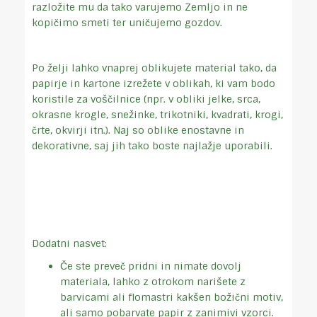
razložite mu da tako varujemo Zemljo in ne
kopičimo smeti ter uničujemo gozdov.
Po želji lahko vnaprej oblikujete material tako, da
papirje in kartone izrežete v oblikah, ki vam bodo
koristile za voščilnice (npr. v obliki jelke, srca,
okrasne krogle, snežinke, trikotniki, kvadrati, krogi,
črte, okvirji itn.). Naj so oblike enostavne in
dekorativne, saj jih tako boste najlažje uporabili.
Dodatni nasvet:
Če ste preveč pridni in nimate dovolj
materiala, lahko z otrokom narišete z
barvicami ali flomastri kakšen božični motiv,
ali samo pobarvate papir z zanimivi vzorci.