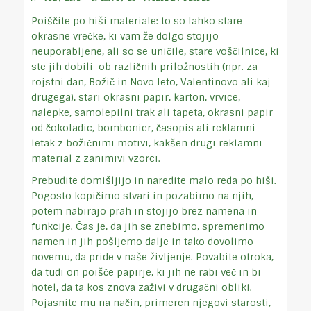
Poiščite po hiši materiale: to so lahko stare
okrasne vrečke, ki vam že dolgo stojijo
neuporabljene, ali so se uničile, stare voščilnice, ki
ste jih dobili ob različnih priložnostih (npr. za
rojstni dan, Božič in Novo leto, Valentinovo ali kaj
drugega), stari okrasni papir, karton, vrvice,
nalepke, samolepilni trak ali tapeta, okrasni papir
od čokoladic, bombonier, časopis ali reklamni
letak z božičnimi motivi, kakšen drugi reklamni
material z zanimivi vzorci.
Prebudite domišljijo in naredite malo reda po hiši.
Pogosto kopičimo stvari in pozabimo na njih,
potem nabirajo prah in stojijo brez namena in
funkcije. Čas je, da jih se znebimo, spremenimo
namen in jih pošljemo dalje in tako dovolimo
novemu, da pride v naše življenje. Povabite otroka,
da tudi on poišče papirje, ki jih ne rabi več in bi
hotel, da ta kos znova zaživi v drugačni obliki.
Pojasnite mu na način, primeren njegovi starosti,