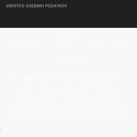
VARSTVO OSEBNIH PODATKOV
COOKIESACCEPT SLO
OPOZORILO! Naša spletna stran uporablja piškotke.
V kolikor ne spremenite nastavitve splentega brskalnika, se
s tem strinjate.
Razumem
© 2018 Maja Frencl Žvanut, s.p. Vse pravice pridržane Vse
informacije, teksti in podobe na spletnem mestu so
predmet avtorske zaščite ter drugih oblik zaščite
intelektualne lastnine. Prepovedano je kakršno koli
reproduciranje, razen izključno za osebno uporabo in v
nekomercialne namene, pri čemer se morajo ohraniti tudi
vsa navedena opozorila o avtorskih ali drugih pravicah.
-