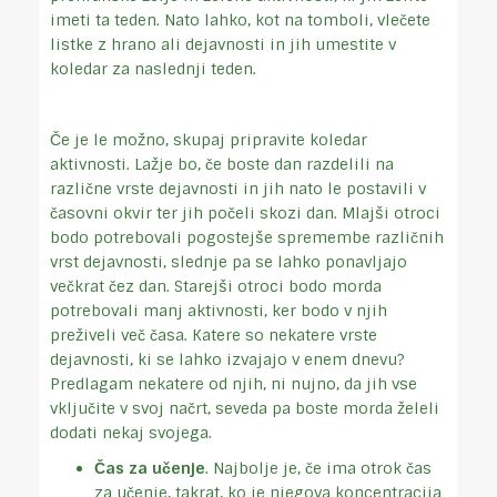
imeti ta teden. Nato lahko, kot na tomboli, vlečete
listke z hrano ali dejavnosti in jih umestite v
koledar za naslednji teden.
Če je le možno, skupaj pripravite koledar
aktivnosti. Lažje bo, če boste dan razdelili na
različne vrste dejavnosti in jih nato le postavili v
časovni okvir ter jih počeli skozi dan. Mlajši otroci
bodo potrebovali pogostejše spremembe različnih
vrst dejavnosti, slednje pa se lahko ponavljajo
večkrat čez dan. Starejši otroci bodo morda
potrebovali manj aktivnosti, ker bodo v njih
preživeli več časa. Katere so nekatere vrste
dejavnosti, ki se lahko izvajajo v enem dnevu?
Predlagam nekatere od njih, ni nujno, da jih vse
vključite v svoj načrt, seveda pa boste morda želeli
dodati nekaj svojega.
Čas za učenje
. Najbolje je, če ima otrok čas
za učenje, takrat, ko je njegova koncentracija