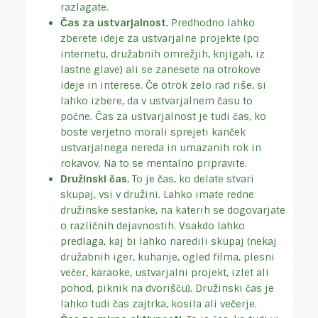
razlagate.
Čas za ustvarjalnost.
Predhodno lahko
zberete ideje za ustvarjalne projekte (po
internetu, družabnih omrežjih, knjigah, iz
lastne glave) ali se zanesete na otrokove
ideje in interese. Če otrok zelo rad riše, si
lahko izbere, da v ustvarjalnem času to
počne. Čas za ustvarjalnost je tudi čas, ko
boste verjetno morali sprejeti kanček
ustvarjalnega nereda in umazanih rok in
rokavov. Na to se mentalno pripravite.
Družinski čas.
To je čas, ko delate stvari
skupaj, vsi v družini. Lahko imate redne
družinske sestanke, na katerih se dogovarjate
o različnih dejavnostih. Vsakdo lahko
predlaga, kaj bi lahko naredili skupaj (nekaj
družabnih iger, kuhanje, ogled filma, plesni
večer, karaoke, ustvarjalni projekt, izlet ali
pohod, piknik na dvorišču). Družinski čas je
lahko tudi čas zajtrka, kosila ali večerje.