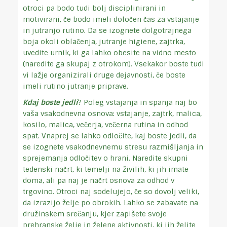
otroci pa bodo tudi bolj disciplinirani in
motivirani, če bodo imeli določen čas za vstajanje
in jutranjo rutino. Da se izognete dolgotrajnega
boja okoli oblačenja, jutranje higiene, zajtrka,
uvedite urnik, ki ga lahko obesite na vidno mesto
(naredite ga skupaj z otrokom). Vsekakor boste tudi
vi lažje organizirali druge dejavnosti, če boste
imeli rutino jutranje priprave.
Kdaj boste jedli
? Poleg vstajanja in spanja naj bo
vaša vsakodnevna osnova: vstajanje, zajtrk, malica,
kosilo, malica, večerja, večerna rutina in odhod
spat. Vnaprej se lahko odločite, kaj boste jedli, da
se izognete vsakodnevnemu stresu razmišljanja in
sprejemanja odločitev o hrani. Naredite skupni
tedenski načrt, ki temelji na živilih, ki jih imate
doma, ali pa naj je načrt osnova za odhod v
trgovino. Otroci naj sodelujejo, če so dovolj veliki,
da izrazijo želje po obrokih. Lahko se zabavate na
družinskem srečanju, kjer zapišete svoje
prehranske želje in želene aktivnosti, ki jih želite