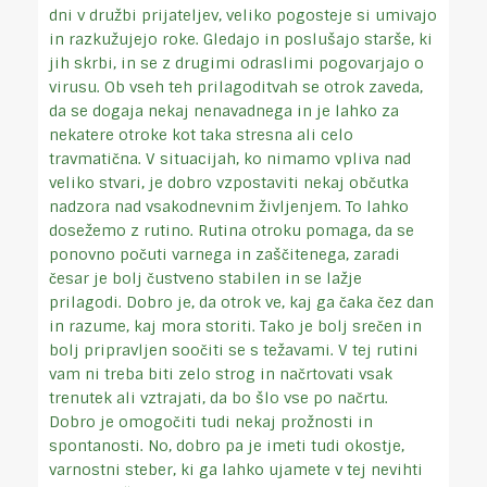
dni v družbi prijateljev, veliko pogosteje si umivajo
in razkužujejo roke. Gledajo in poslušajo starše, ki
jih skrbi, in se z drugimi odraslimi pogovarjajo o
virusu. Ob vseh teh prilagoditvah se otrok zaveda,
da se dogaja nekaj nenavadnega in je lahko za
nekatere otroke kot taka stresna ali celo
travmatična. V situacijah, ko nimamo vpliva nad
veliko stvari, je dobro vzpostaviti nekaj občutka
nadzora nad vsakodnevnim življenjem. To lahko
dosežemo z rutino. Rutina otroku pomaga, da se
ponovno počuti varnega in zaščitenega, zaradi
česar je bolj čustveno stabilen in se lažje
prilagodi. Dobro je, da otrok ve, kaj ga čaka čez dan
in razume, kaj mora storiti. Tako je bolj srečen in
bolj pripravljen soočiti se s težavami. V tej rutini
vam ni treba biti zelo strog in načrtovati vsak
trenutek ali vztrajati, da bo šlo vse po načrtu.
Dobro je omogočiti tudi nekaj prožnosti in
spontanosti. No, dobro pa je imeti tudi okostje,
varnostni steber, ki ga lahko ujamete v tej nevihti