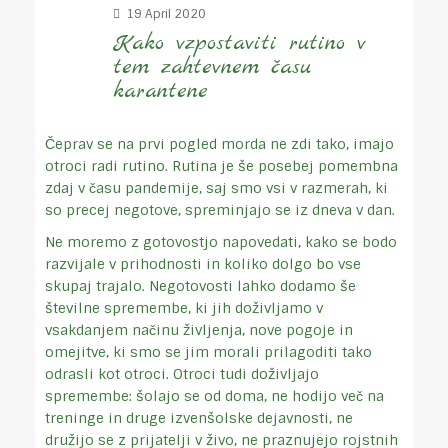
19 April 2020
Kako vzpostaviti rutino v
tem zahtevnem času
karantene
Čeprav se na prvi pogled morda ne zdi tako, imajo
otroci radi rutino. Rutina je še posebej pomembna
zdaj v času pandemije, saj smo vsi v razmerah, ki
so precej negotove, spreminjajo se iz dneva v dan.
Ne moremo z gotovostjo napovedati, kako se bodo
razvijale v prihodnosti in koliko dolgo bo vse
skupaj trajalo. Negotovosti lahko dodamo še
številne spremembe, ki jih doživljamo v
vsakdanjem načinu življenja, nove pogoje in
omejitve, ki smo se jim morali prilagoditi tako
odrasli kot otroci. Otroci tudi doživljajo
spremembe: šolajo se od doma, ne hodijo več na
treninge in druge izvenšolske dejavnosti, ne
družijo se z prijatelji v živo, ne praznujejo rojstnih