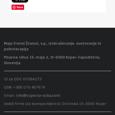
Save
Maja Frencl Žvanut, s.p., izobraževanje, svetovanje in
psihoterapija
Pisarna: Ulica 15. maja 2, SI-6000 Koper-Capodistria,
Slovenija
ID za DDV: 67084273
GSM: +386 070 467674
Email:
info@cujecna-soba.com
Sedež firme (za korespondenco): Dolinska 1h, 6000 Koper