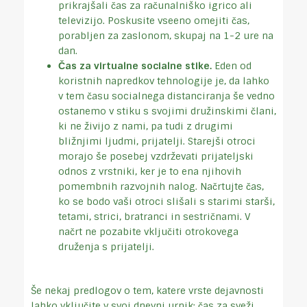
prikrajšali čas za računalniško igrico ali
televizijo. Poskusite vseeno omejiti čas,
porabljen za zaslonom, skupaj na 1-2 ure na
dan.
Čas za virtualne socialne stike.
Eden od
koristnih napredkov tehnologije je, da lahko
v tem času socialnega distanciranja še vedno
ostanemo v stiku s svojimi družinskimi člani,
ki ne živijo z nami, pa tudi z drugimi
bližnjimi ljudmi, prijatelji. Starejši otroci
morajo še posebej vzdrževati prijateljski
odnos z vrstniki, ker je to ena njihovih
pomembnih razvojnih nalog. Načrtujte čas,
ko se bodo vaši otroci slišali s starimi starši,
tetami, strici, bratranci in sestričnami. V
načrt ne pozabite vključiti otrokovega
druženja s prijatelji.
Še nekaj predlogov o tem, katere vrste dejavnosti
lahko vključite v svoj dnevni urnik: čas za sveži