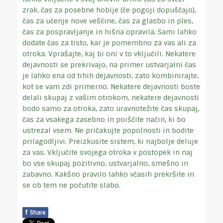
zrak, čas za posebne hobije (če pogoji dopuščajo),
čas za učenje nove veščine, čas za glasbo in ples,
čas za pospravljanje in hišna opravila. Sami lahko
dodate čas za tisto, kar je pomembno za vas ali za
otroka. Vprašajte, kaj bi oni v to vključili. Nekatere
dejavnosti se prekrivajo, na primer ustvarjalni čas
je lahko ena od tihih dejavnosti, zato kombinirajte,
kot se vam zdi primerno. Nekatere dejavnosti boste
delali skupaj z vašim otrokom, nekatere dejavnosti
bodo samo za otroka, zato uravnotežite čas skupaj,
čas za vsakega zasebno in poiščite način, ki bo
ustrezal vsem. Ne pričakujte popolnosti in bodite
prilagodljivi. Preizkusite sistem, ki najbolje deluje
za vas. Vključite svojega otroka v postopek in naj
bo vse skupaj pozitivno, ustvarjalno, smešno in
zabavno. Kakšno pravilo lahko včasih prekršite in
se ob tem ne počutite slabo.
f
Share