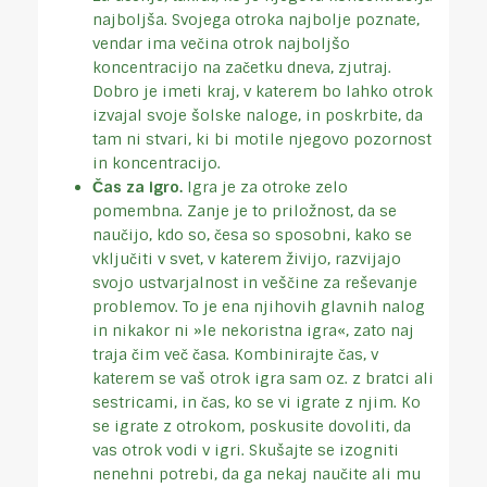
najboljša. Svojega otroka najbolje poznate,
vendar ima večina otrok najboljšo
koncentracijo na začetku dneva, zjutraj.
Dobro je imeti kraj, v katerem bo lahko otrok
izvajal svoje šolske naloge, in poskrbite, da
tam ni stvari, ki bi motile njegovo pozornost
in koncentracijo.
Čas za igro.
Igra je za otroke zelo
pomembna. Zanje je to priložnost, da se
naučijo, kdo so, česa so sposobni, kako se
vključiti v svet, v katerem živijo, razvijajo
svojo ustvarjalnost in veščine za reševanje
problemov. To je ena njihovih glavnih nalog
in nikakor ni »le nekoristna igra«, zato naj
traja čim več časa. Kombinirajte čas, v
katerem se vaš otrok igra sam oz. z bratci ali
sestricami, in čas, ko se vi igrate z njim. Ko
se igrate z otrokom, poskusite dovoliti, da
vas otrok vodi v igri. Skušajte se izogniti
nenehni potrebi, da ga nekaj naučite ali mu