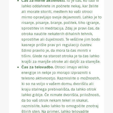
Čas za mirne aktivnosti.
To je čas, ko tudi vi
lahko oddahnete in počnete nekaj, kar želite
ali morate storiti, medtem ko vaši otroci
mirno opravljajo svoje dejavnosti. Lahko je to
risanje, pisanje, branje, počitek, tiho igranje,
sprostitev in meditacija. Zdaj je pravi čas, da
otroka naučite nekaterih dihalnih tehnik,
sprostitve ali čuječnosti. Te veščine jim bodo
kasneje prišle prav pri regulaciji čustev.
Edino pravilo je, da mora ta čas miniti v
tišini. Glede na starost otroka je ta čas lahko
krajši za manjše otroke ali daljši za starejše.
Čas za telovadbo.
Otroci imajo veliko
energije in nekje jo morajo izprazniti s
telesno aktivnostjo. Razmislite o možnostih,
ki so na voljo v vašem domu, dvorišču ali
kraju stalnega prebivališča, da lahko otrok
lahko giblje. Če nimate dvorišča, priložnosti,
da bo vaš otrok nekam tekel in skakal,
razmislite, kako lahko to omogočite znotraj
štirih sten. Na primer, lahko telovadite