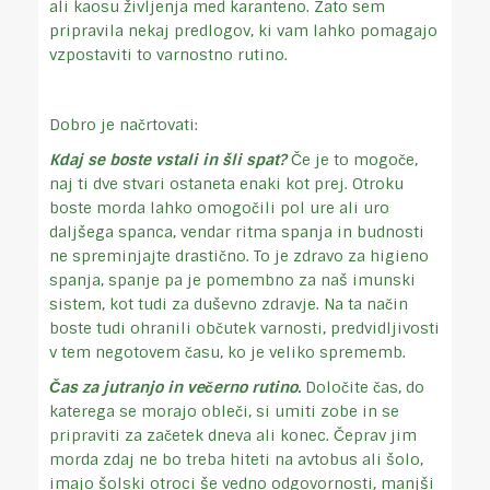
ali kaosu življenja med karanteno. Zato sem
pripravila nekaj predlogov, ki vam lahko pomagajo
vzpostaviti to varnostno rutino.
Dobro je načrtovati:
Kdaj se boste vstali in šli spat?
Če je to mogoče,
naj ti dve stvari ostaneta enaki kot prej. Otroku
boste morda lahko omogočili pol ure ali uro
daljšega spanca, vendar ritma spanja in budnosti
ne spreminjajte drastično. To je zdravo za higieno
spanja, spanje pa je pomembno za naš imunski
sistem, kot tudi za duševno zdravje. Na ta način
boste tudi ohranili občutek varnosti, predvidljivosti
v tem negotovem času, ko je veliko sprememb.
Čas za jutranjo in večerno rutino.
Določite čas, do
katerega se morajo obleči, si umiti zobe in se
pripraviti za začetek dneva ali konec. Čeprav jim
morda zdaj ne bo treba hiteti na avtobus ali šolo,
imajo šolski otroci še vedno odgovornosti, manjši