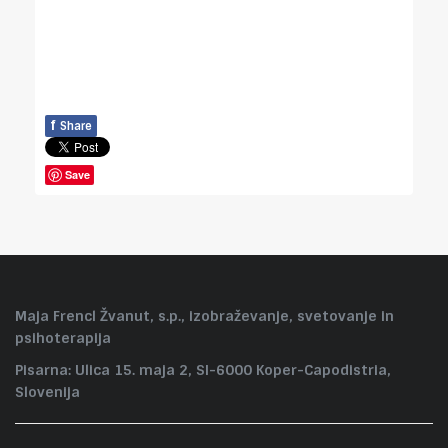
f
Share
Save
Maja Frencl Žvanut, s.p., izobraževanje, svetovanje in
psihoterapija
Pisarna: Ulica 15. maja 2, SI-6000 Koper-Capodistria,
Slovenija