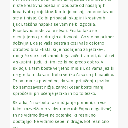
niste kreativna oseba in obupate od nadaljnjih
kreativnih projektov. Ker to je nekaj, kar enostavno
ste ali niste. Če bi pripadali skupini kreativnih
ljudi, takšna napaka se vam ne bi zgodila.
Enostavno niste za te stvari. Enako tako se
ocenjujemo pri drugih aktivnosti. Če ste na primer
doživljali, da je vaša sestra skozi vaše celotno
otroštvo bila »tista, ki je nadarjena za jezike« ,
mogoče ste se vi zaradi tega začeli verjeti, da ste vi
v skupini ljudi, ki jim jeziki ne gredo dobro. V
skladju s tem boste verjetno mislili, da vama jeziki
ne gredo in da vam treba veliko časa da jih naučite.
To pa ima za posledico, da vam pri učenju jezika
bo samozavest nižja, zaradi česar boste manj
sproščeni pri učenje jezika in bo to težko.
Skratka, črno-belo razmišljanje pomeni, da vse
takoj razvrščamo v ekstreme (običajno negativne)
in ne vidimo številne odtenke, ki resnično
obstajajo. Ne vidimo sebe in druge, kot resnično
so.