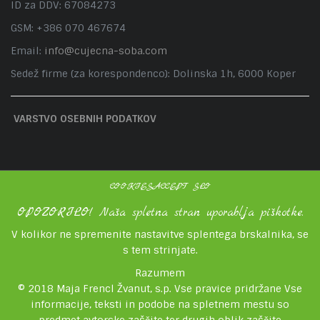
ID za DDV: 67084273
GSM: +386 070 467674
Email:
info@cujecna-soba.com
Sedež firme (za korespondenco): Dolinska 1h, 6000 Koper
VARSTVO OSEBNIH PODATKOV
COOKIESACCEPT SLO
OPOZORILO! Naša spletna stran uporablja piškotke.
V kolikor ne spremenite nastavitve splentega brskalnika, se
s tem strinjate.
Razumem
© 2018 Maja Frencl Žvanut, s.p. Vse pravice pridržane Vse
informacije, teksti in podobe na spletnem mestu so