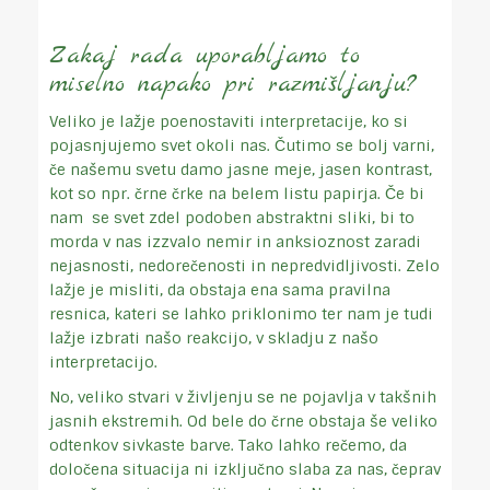
Zakaj rada uporabljamo to
miselno napako pri razmišljanju?
Veliko je lažje poenostaviti interpretacije, ko si
pojasnjujemo svet okoli nas. Čutimo se bolj varni,
če našemu svetu damo jasne meje, jasen kontrast,
kot so npr. črne črke na belem listu papirja. Če bi
nam se svet zdel podoben abstraktni sliki, bi to
morda v nas izzvalo nemir in anksioznost zaradi
nejasnosti, nedorečenosti in nepredvidljivosti. Zelo
lažje je misliti, da obstaja ena sama pravilna
resnica, kateri se lahko priklonimo ter nam je tudi
lažje izbrati našo reakcijo, v skladju z našo
interpretacijo.
No, veliko stvari v življenju se ne pojavlja v takšnih
jasnih ekstremih. Od bele do črne obstaja še veliko
odtenkov sivkaste barve. Tako lahko rečemo, da
določena situacija ni izključno slaba za nas, čeprav