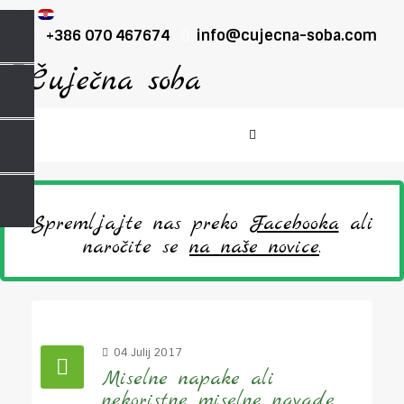
+386 070 467674
info@cujecna-soba.com
Spremljajte nas preko
Facebooka
ali
naročite se
na naše novice
.
04 Julij 2017
Miselne napake ali
nekoristne miselne navade