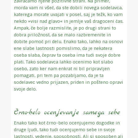
zavračamo njene pozitivne strani. Na primer,
morda vam ni všeč, da ste dobili novega sodelavca,
katerega morate uvajati v posel, saj je težk, ko vam
nekdo »visi nad glavo« in jemlje vaš dragoceni čas.
Ampak, če bolje razmislite, je po drugi strani to
dobra priložnost, da se malo razbremenite in
dobite pomoč pri delu. Enako tako, lahko na osnovi
ene slabe lastnosti pomislimo, da je nekatera
oseba slaba, čeprav ta oseba ima tudi svoje dobre
plati. Tako sodelavca lahko ocenimo kot slabo
osebo, zato ker nam enkrat ni bil pripravljen
pomagati, pri tem pa pozabljamo, da je ta
sodelavec vedno prijazen, priden in pošteno opravi
svoje delo.
Črno-belo ocenjevanje samega sebe
Enako tako kot črno-belo ocenjujemo dogodke in
druge ljudi, tako tudi ocenjujemo sebe in svoje
lastnosti, vedenje, sposobnosti. Ali si sposoben ali