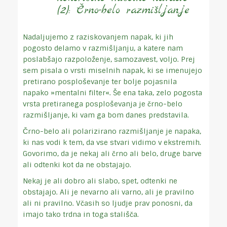
(2): Črno-belo razmišljanje
Nadaljujemo z raziskovanjem napak, ki jih
pogosto delamo v razmišljanju, a katere nam
poslabšajo razpoloženje, samozavest, voljo. Prej
sem pisala o vrsti miselnih napak, ki se imenujejo
pretirano posploševanje ter bolje pojasnila
napako »mentalni filter«. Še ena taka, zelo pogosta
vrsta pretiranega posploševanja je črno-belo
razmišljanje, ki vam ga bom danes predstavila.
Črno-belo ali polarizirano razmišljanje je napaka,
ki nas vodi k tem, da vse stvari vidimo v ekstremih.
Govorimo, da je nekaj ali črno ali belo, druge barve
ali odtenki kot da ne obstajajo.
Nekaj je ali dobro ali slabo, spet, odtenki ne
obstajajo. Ali je nevarno ali varno, ali je pravilno
ali ni pravilno. Včasih so ljudje prav ponosni, da
imajo tako trdna in toga stališča.